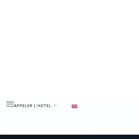
APPELER L'HOTEL