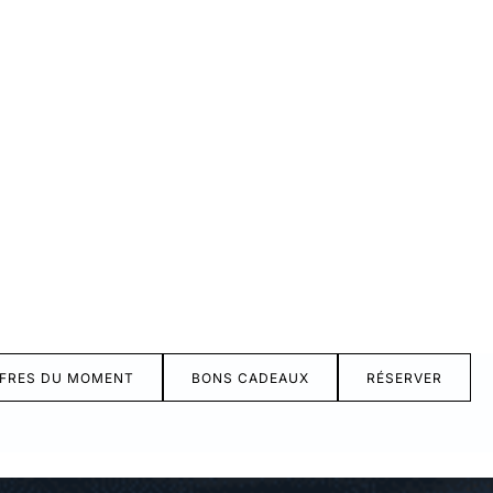
S DU MOMENT
BONS CADEAUX
RÉSERVER